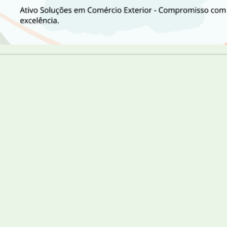
ARE
d Posts