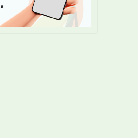
147
/ 151