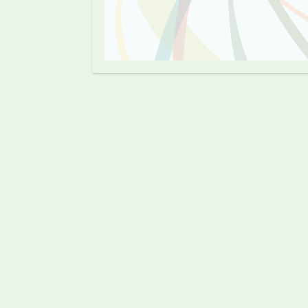
Negócios
By
Ativo Soluções Em Comércio
Exterior
0
Ex-tarifário: como requerer o
benefício?
SH
By
Ativo Soluções Em Comércio
Exterior
Relate
Navegue pelo nosso site
Home
A Empresa
Soluções
Informações
Incoterms
Radar