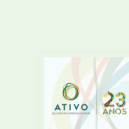
27
DICAS
22
EXPORTAÇÃO
33
IMPORTAÇÃO
Últimos artigos publicados
0
DSI Digital: Uma Revolução na
Importação
By
Ativo Soluções Em Comércio
Exterior
Por
0
Instagram – Empresas e
by
Ativo