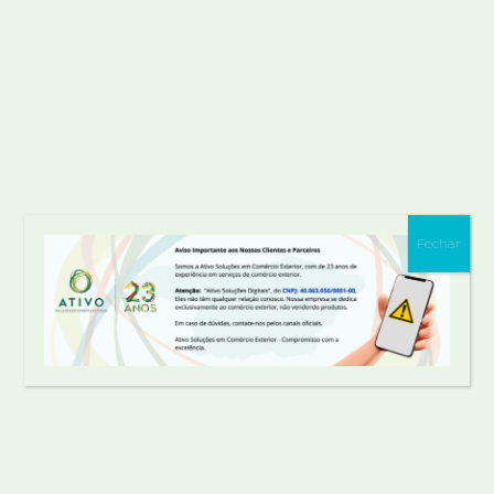
vencimento a longo prazo. Estabeleça
processos bem definidos e treine suas
equipes para passarem por crises com
menos ou mais impactos.
10) Preparação intelectual não é suficiente,
treine na prática
. Ter um plano B teórico
não é eficiente, é preciso testá-lo na prática,
com estratégias e simulações reais, fazendo
Fechar
com que o seu time entenda e implemente
verdadeiramente. Pratique sempre, adote
“jogos de guerra”.
11) Reflita sobre o que você aprendeu e
coloque no manual da empresa
. À medida
que acontecem as situações, você precisa
aprender algo, para mudar os