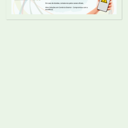
SHARE
1
/ 151
Related Posts