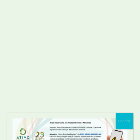
parceiro ideal para empresas de todos os
setores. Além disso, apoia toda a cadeia
logística da importação, fazendo a Gestão
Global de todo processo de importação,
desde a coleta do material na fábrica até a
entrega na porta do importador.
Conte com a Ativo para facilitar a liberação
de cargas da sua empresa. Contate
nossos
especialistas
.
Fechar